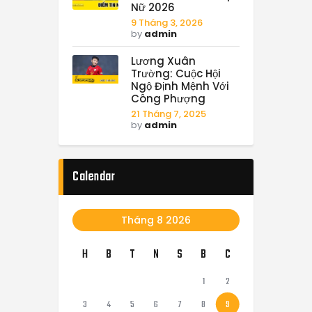
Nữ 2026
9 Tháng 3, 2026
by
admin
Lương Xuân
Trường: Cuộc Hội
Ngộ Định Mệnh Với
Công Phượng
21 Tháng 7, 2025
by
admin
Calendar
Tháng 8 2026
H
B
T
N
S
B
C
1
2
3
4
5
6
7
8
9