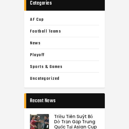
Categories
AF Cup
Football Teams
News
Playoff
Sports & Games
Uncategorized
Recent News
Triều Tiên Suýt Bỏ
Dở Trận Gặp Trung
Quốc Tại Asian Cup