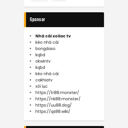
Sponsor
Nhà cái
xoilac tv
kèo nhà cái
bongdaso
kqbd
okwintv
kqbd
kèo nhà cái
cakhiatv
xôi lạc
https://tr88.monster/
https://nk88.monster/
https://uu88.dog/
https://qs88.wiki/