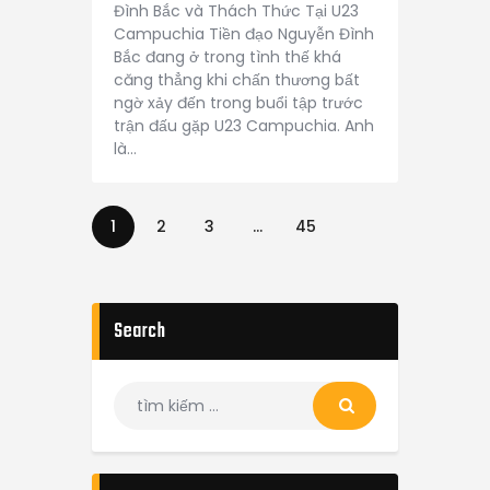
Đình Bắc và Thách Thức Tại U23
Campuchia Tiền đạo Nguyễn Đình
Bắc đang ở trong tình thế khá
căng thẳng khi chấn thương bất
ngờ xảy đến trong buổi tập trước
trận đấu gặp U23 Campuchia. Anh
là…
Phân
PAGE
1
PAGE
2
PAGE
3
…
PAGE
45
trang
bài
viết
Search
Tìm
kiếm
cho: