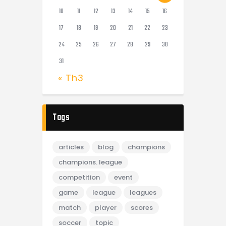
10
11
12
13
14
15
16
17
18
19
20
21
22
23
24
25
26
27
28
29
30
31
« Th3
Tags
articles
blog
champions
champions. league
competition
event
game
league
leagues
match
player
scores
soccer
topic