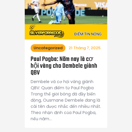
Uncategorized
21 Tháng 7, 2025
Paul Pogba: Năm nay là cơ
hội vàng cho Dembele giành
QBV
Dembele và cơ hội vàng giành
QBV: Quan điểm từ Paul Pogba
Trong thế giới bóng đá đầy biến
động, Ousmane Dembele đang là
cái tên được nhắc đến nhiều nhất.
Theo nhận định của Paul Pogba,
nếu năm…