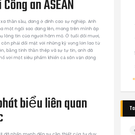
ải Công an ASEAN
 xa thần sầu, đang ở đỉnh cao sự nghiệp. Anh
ủa một ngôi sao đang lên, mang trên mình áp
ụ lòng tin của người hâm mộ. Ở tuổi đôi mươi,
 còn phải đối mặt với những kỳ vọng lớn lao từ
ên, bằng tinh thần thép và sự tự tin, anh đã
g nổ với một siêu phẩm khiến cả sân vận động
 phát biểu liên quan
Ta
c
II đã nhấn mạnh đến sự cần thiết của tư duy