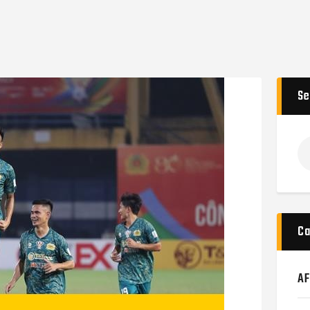
Se
T
ki
ch
Ca
AF