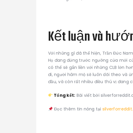
Kết luận và hướn
Với những gì đã thể hiện, Trần Đức Nam 
Họ đang đứng trước ngưỡng cửa mới củ
có thể sẽ gắn liền với những CLB lớn hơ
đi, người hâm mộ sẽ luôn dõi theo và ủ
đầu, và còn rất nhiều điều thú vị đang c
Tổng kết:
Bài viết bởi silverforredd
Đọc thêm tin nóng tại
silverforreddi