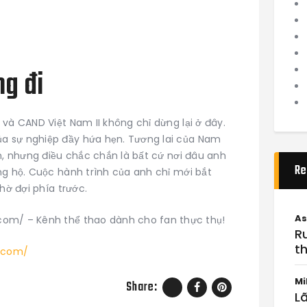
g đi
và CAND Việt Nam II không chỉ dừng lại ở đây.
a sự nghiệp đầy hứa hẹn. Tương lai của Nam
n, nhưng điều chắc chắn là bất cứ nơi đâu anh
Re
ng hộ. Cuộc hành trình của anh chỉ mới bắt
hờ đợi phía trước.
As
it.com/ – Kênh thể thao dành cho fan thực thụ!
R
th
t.com/
Mi
Share:
Lã