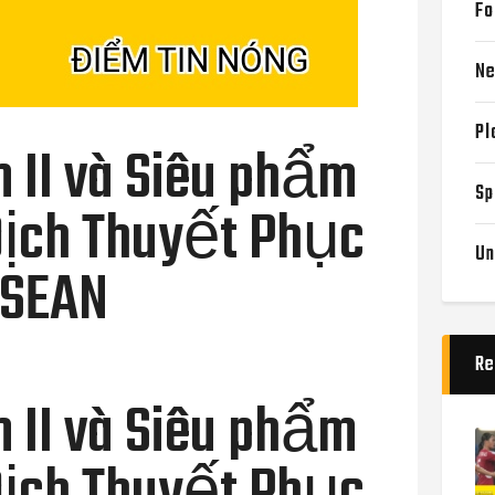
Fo
N
Pl
 II và Siêu phẩm
Sp
Địch Thuyết Phục
Un
ASEAN
Re
 II và Siêu phẩm