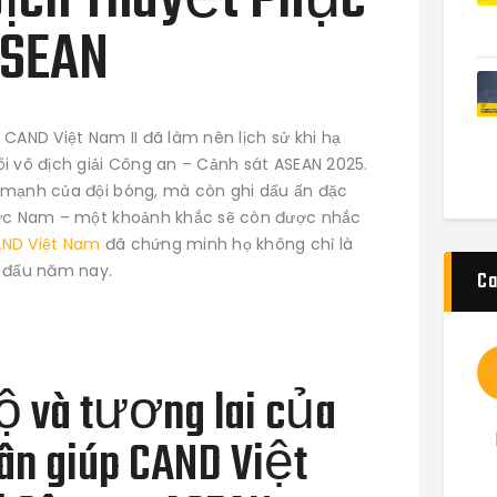
Địch Thuyết Phục
ASEAN
CAND Việt Nam II đã làm nên lịch sử khi hạ
i vô địch giải Công an – Cảnh sát ASEAN 2025.
 mạnh của đội bóng, mà còn ghi dấu ấn đặc
 Đức Nam – một khoảnh khắc sẽ còn được nhắc
ND Việt Nam
đã chứng minh họ không chỉ là
i đấu năm nay.
Ca
ộ và tương lai của
ân giúp CAND Việt