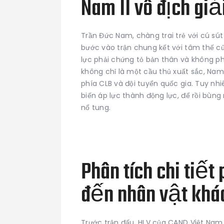
Nam II vô địch gi
Trần Đức Nam, chàng trai trẻ với cú sút
bước vào trận chung kết với tâm thế c
lực phải chứng tỏ bản thân và không ph
không chỉ là một cầu thủ xuất sắc, Nam
phía CLB và đội tuyển quốc gia. Tuy nhi
biến áp lực thành động lực, để rồi bùn
nổ tung.
Phân tích chi tiết
đến nhân vật khá
Trước trận đấu, HLV của CAND Việt Nam 