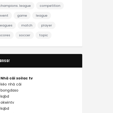
champions. league
competition
event
game
league
leagues
match
player
scores
soccer
topic
onsor
Nhà cái
xoilac tv
kèo nhà cái
bongdaso
kqbd
okwintv
kqbd