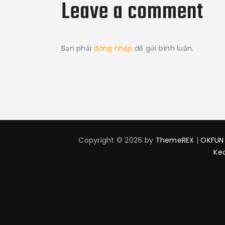
Leave a comment
Bạn phải
đăng nhập
để gửi bình luận.
Copyright © 2026 by
ThemeREX
|
OKFUN
Ke