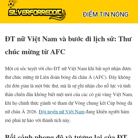
ĐT nữ Việt Nam và bước đi lịch sử: Thư
chúc mừng từ AFC
Một cú sốc tuyệt vời cho ĐT nữ Việt Nam khi bất ngờ nhận được
thư chúc mừng từ Liên đoàn bóng đá châu Á (AFC). Đây không
chỉ đơn giản là một bức thư, mà là sự ghi nhận cho nỗ lực và tinh
thần chiến đấu không biết mệt mỏi của các cô gái vàng Việt Nam,
khi họ chính thức giành vé tham dự Vòng chung kết Cúp bóng đá
nữ châu Á 2026.
Đội tuyển nữ Việt Nam
đang khiến người hâm
mộ phải tự hào với thành tích này.
Bối cảnh phong độ và tương lai của ĐT