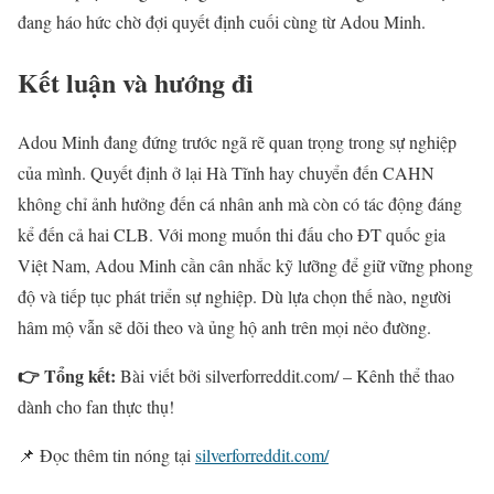
đang háo hức chờ đợi quyết định cuối cùng từ Adou Minh.
Kết luận và hướng đi
Adou Minh đang đứng trước ngã rẽ quan trọng trong sự nghiệp
của mình. Quyết định ở lại Hà Tĩnh hay chuyển đến CAHN
không chỉ ảnh hưởng đến cá nhân anh mà còn có tác động đáng
kể đến cả hai CLB. Với mong muốn thi đấu cho ĐT quốc gia
Việt Nam, Adou Minh cần cân nhắc kỹ lưỡng để giữ vững phong
độ và tiếp tục phát triển sự nghiệp. Dù lựa chọn thế nào, người
hâm mộ vẫn sẽ dõi theo và ủng hộ anh trên mọi nẻo đường.
👉 Tổng kết:
Bài viết bởi silverforreddit.com/ – Kênh thể thao
dành cho fan thực thụ!
📌 Đọc thêm tin nóng tại
silverforreddit.com/