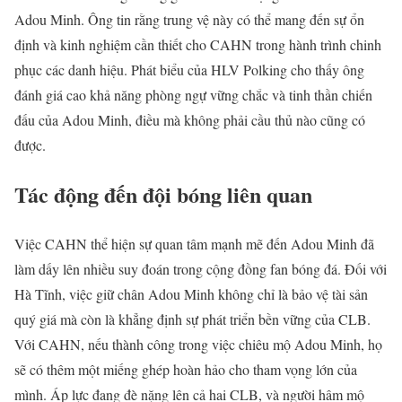
Adou Minh. Ông tin rằng trung vệ này có thể mang đến sự ổn
định và kinh nghiệm cần thiết cho CAHN trong hành trình chinh
phục các danh hiệu. Phát biểu của HLV Polking cho thấy ông
đánh giá cao khả năng phòng ngự vững chắc và tinh thần chiến
đấu của Adou Minh, điều mà không phải cầu thủ nào cũng có
được.
Tác động đến đội bóng liên quan
Việc CAHN thể hiện sự quan tâm mạnh mẽ đến Adou Minh đã
làm dấy lên nhiều suy đoán trong cộng đồng fan bóng đá. Đối với
Hà Tĩnh, việc giữ chân Adou Minh không chỉ là bảo vệ tài sản
quý giá mà còn là khẳng định sự phát triển bền vững của CLB.
Với CAHN, nếu thành công trong việc chiêu mộ Adou Minh, họ
sẽ có thêm một miếng ghép hoàn hảo cho tham vọng lớn của
mình. Áp lực đang đè nặng lên cả hai CLB, và người hâm mộ