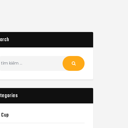
arch
ìm
ếm
o:
tegories
 Cup