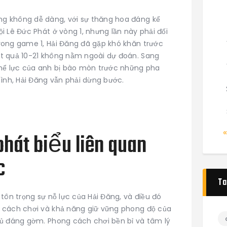
g không dễ dàng, với sự thăng hoa đáng kể
i Lê Đức Phát ở vòng 1, nhưng lần này phải đối
rong game 1, Hải Đăng đã gặp khó khăn trước
t quả 10-21 không nằm ngoài dự đoán. Sang
thể lực của anh bị bào mòn trước những pha
mình, Hải Đăng vẫn phải dừng bước.
 phát biểu liên quan
c
Ta
tôn trọng sự nỗ lực của Hải Đăng, và điều đó
 cách chơi và khả năng giữ vững phong độ của
hủ đáng gờm. Phong cách chơi bền bỉ và tâm lý