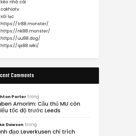
kèo nhà cái
cakhiatv
xôi lạc
https://tr88.monster/
https://nk88.monster/
https://uu88.dog/
https://qs88.wiki/
cent Comments
trong
hton Porter
uben Amorim: Cầu thủ MU còn
iếu tốc độ trước Leeds
trong
ke Dawson
nh đạo Leverkusen chỉ trích