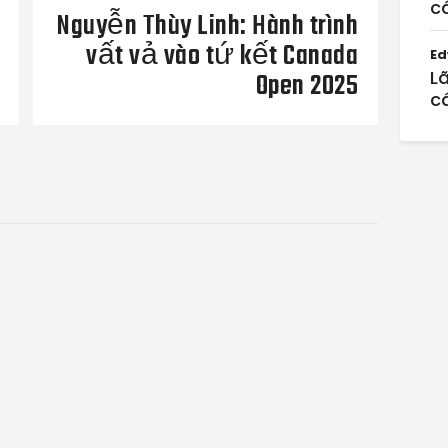
cá
Nguyễn Thùy Linh: Hành trình
vất vả vào tứ kết Canada
Ed
Lã
Open 2025
cá