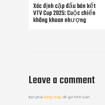
hướng
Xác định cặp đấu bán kết
VTV Cup 2025: Cuộc chiến
bài
không khoan nhượng
viết
Leave a comment
Bạn phải
đăng nhập
để gửi bình luận.