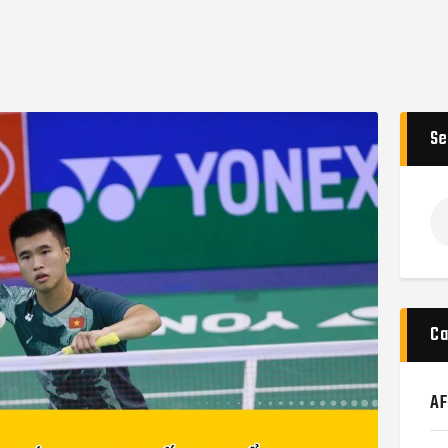
Se
T
ki
ch
Ca
AF