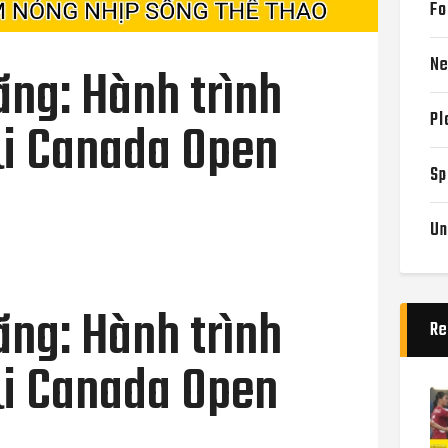
Fo
N
ng: Hành trình
Pl
i Canada Open
Sp
Un
ng: Hành trình
Re
i Canada Open