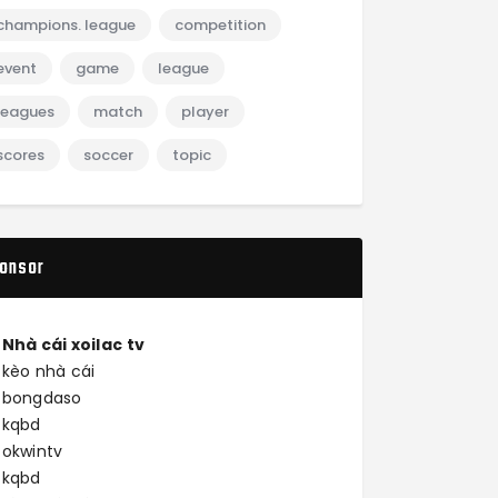
champions. league
competition
event
game
league
leagues
match
player
scores
soccer
topic
onsor
Nhà cái
xoilac tv
kèo nhà cái
bongdaso
kqbd
okwintv
kqbd