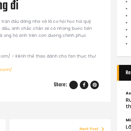
g đi
 trận đấu đáng nhớ và là cơ hội học hỏi quý
ến đấu, anh chắc chắn sẽ có những bước tiến
 và ủng hộ anh trên con đường chinh phục
it.com/ – Kênh thể thao dành cho fan thực thụ!
t.com/
Re
Share:
As
R
th
Mi
Lã
Next Post