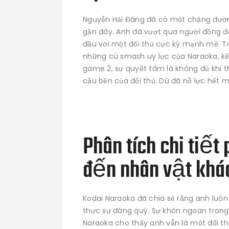
Nguyễn Hải Đăng đã có một chặng đườn
gần đây. Anh đã vượt qua người đồng độ
đầu với một đối thủ cực kỳ mạnh mẽ. T
những cú smash uy lực của Naraoka, kế
game 2, sự quyết tâm là không đủ khi 
cầu bền của đối thủ. Dù đã nỗ lực hết 
Phân tích chi tiết
đến nhân vật khá
Kodai Naraoka đã chia sẻ rằng anh luôn 
thực sự đáng quý. Sự khôn ngoan trong
Naraoka cho thấy anh vẫn là một đối t