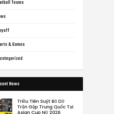
otball Teams
ews
ayoff
orts & Games
categorized
cent News
Triều Tiên Suýt Bỏ Dở
Trận Gặp Trung Quốc Tại
Asian Cup Nữ 2026