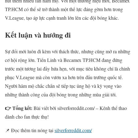
hút thêm nhiều fan hâm mộ. Với một thương hiệu mới, Becamex
TP.HCM có thể sẽ trở thành một thế lực đáng gờm hơn trong
V.League, tạo áp lực cạnh tranh lớn lên các đội bóng khác.
Kết luận và hướng đi
Sự đổi mới luôn đi kèm với thách thức, nhưng cũng mở ra những
cơ hội rộng lớn. Tiến Linh và Becamex TP.HCM đang đứng
trước một tương lai đầy hứa hẹn, với mục tiêu không chỉ là chinh
phục V.League mà còn vươn xa hơn trên đấu trường quốc tế.
Người hâm mộ chắc chắn sẽ tiếp tục ủng hộ và kỳ vọng vào
những thành công của đội bóng trong những mùa giải tới.
👉 Tổng kết:
Bài viết bởi silverforreddit.com/ – Kênh thể thao
dành cho fan thực thụ!
📌 Đọc thêm tin nóng tại
silverforreddit.com/